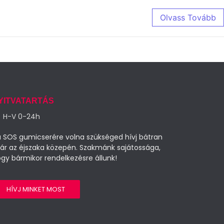
Olvass Tovább
YITVATARTÁS
H-V 0-24h
 SOS gumicserére volna szükséged hívj bátran
ár az éjszaka közepén. Szakmánk sajátossága,
gy bármikor rendelkezésre állunk!
HÍVJ MINKET MOST