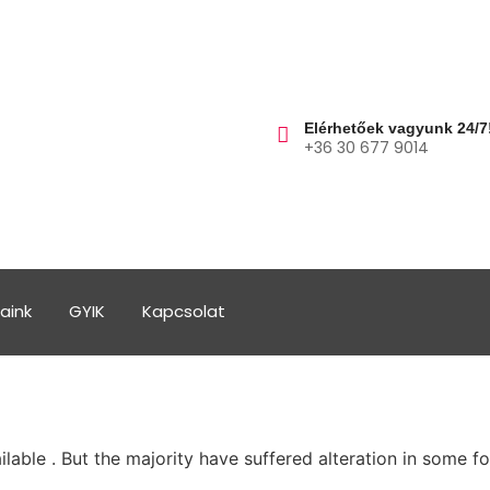
Elérhetőek vagyunk 24/7
+36 30 677 9014
aink
GYIK
Kapcsolat
able . But the majority have suffered alteration in some f