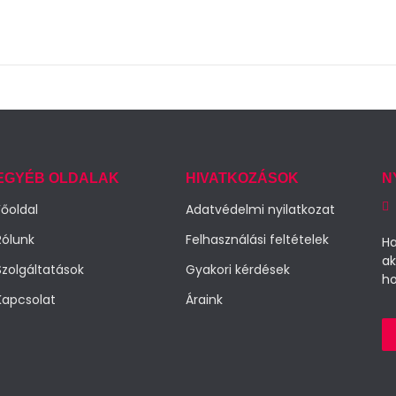
EGYÉB OLDALAK
HIVATKOZÁSOK
N
Főoldal
Adatvédelmi nyilatkozat
Rólunk
Felhasználási feltételek
Ha
ak
Szolgáltatások
Gyakori kérdések
ho
Kapcsolat
Áraink