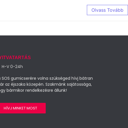
Olvass Tovább
YITVATARTÁS
H-V 0-24h
 SOS gumicserére volna szükséged hívj bátran
ár az éjszaka közepén. Szakmánk sajátossága,
gy bármikor rendelkezésre állunk!
HÍVJ MINKET MOST