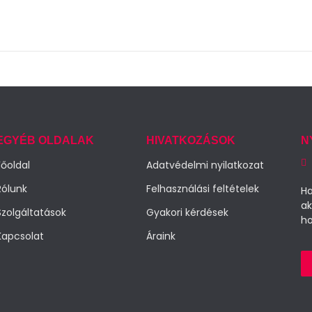
EGYÉB OLDALAK
HIVATKOZÁSOK
N
Főoldal
Adatvédelmi nyilatkozat
Rólunk
Felhasználási feltételek
Ha
ak
Szolgáltatások
Gyakori kérdések
ho
Kapcsolat
Áraink