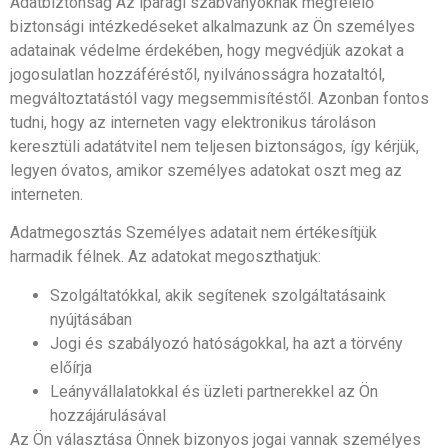
Adatbiztonság Az iparági szabványoknak megfelelő
biztonsági intézkedéseket alkalmazunk az Ön személyes
adatainak védelme érdekében, hogy megvédjük azokat a
jogosulatlan hozzáféréstől, nyilvánosságra hozataltól,
megváltoztatástól vagy megsemmisítéstől. Azonban fontos
tudni, hogy az interneten vagy elektronikus tároláson
keresztüli adatátvitel nem teljesen biztonságos, így kérjük,
legyen óvatos, amikor személyes adatokat oszt meg az
interneten.
Adatmegosztás Személyes adatait nem értékesítjük
harmadik félnek. Az adatokat megoszthatjuk:
Szolgáltatókkal, akik segítenek szolgáltatásaink
nyújtásában
Jogi és szabályozó hatóságokkal, ha azt a törvény
előírja
Leányvállalatokkal és üzleti partnerekkel az Ön
hozzájárulásával
Az Ön választása Önnek bizonyos jogai vannak személyes