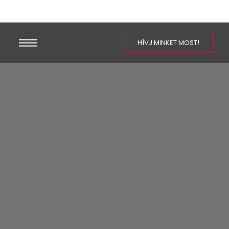
HÍVJ MINKET MOST!
Adatvédelmi
nyilatkozat és Cookie-
k