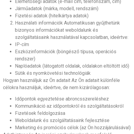
Elérhetőségi adatok (e-mail cím, telefonszám, cím)
Járműadatok (márka, modell, rendszám)
Fizetési adatok (hitelkártya adatok)
Használati információk Automatikusan gyűjthetünk
bizonyos információkat weboldalunk és
szolgáltatásaink használatával kapcsolatban, ideértve:
IP-cím
Eszközinformációk (böngésző típusa, operációs
rendszer)
Naplóadatok (látogatott oldalak, oldalakon eltöltött idő)
Sütik és nyomkövetési technológiák
Hogyan használjuk az Ön adatait Az Ön adatait különféle
célokra használjuk, ideértve, de nem kizárólagosan:
Időpontok egyeztetése abroncsszereléshez
Kommunikáció az időpontokról és szolgáltatásokról
Fizetések feldolgozása
Weboldalunk és szolgáltatásaink fejlesztése
Marketing és promóciós célok (az Ön hozzájárulásával)