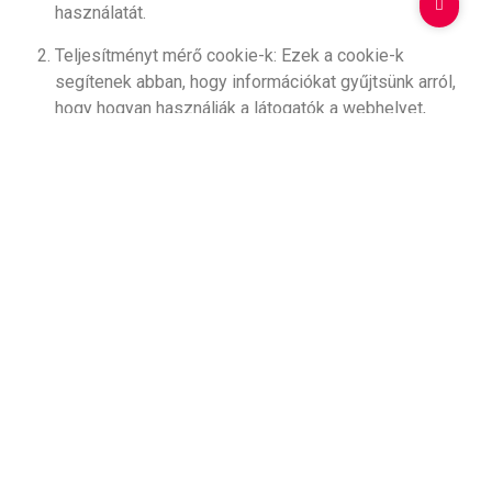
használatát.
Teljesítményt mérő cookie-k: Ezek a cookie-k
segítenek abban, hogy információkat gyűjtsünk arról,
hogy hogyan használják a látogatók a webhelyet,
például mely oldalakat látogatják meg, és mennyi időt
töltenek az egyes oldalakon. Ezek az adatok
segíthetnek abban, hogy jobban megértsük és javítsuk
a webhely teljesítményét.
Lépjen kapcsolatba velünk Ha kérdése, aggodalma vagy
kérése van személyes adataival vagy az Adatkezelési
tájékoztatóval kapcsolatban, kérjük, lépjen kapcsolatba
velünk az
info@gyormobilgumi.hu
címen.